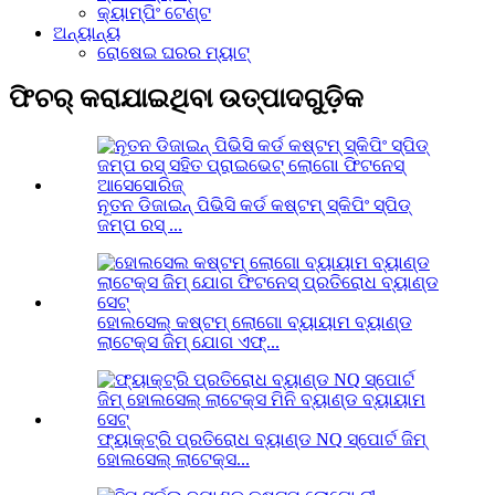
କ୍ୟାମ୍ପିଂ ଟେଣ୍ଟ
ଅନ୍ୟାନ୍ୟ
ରୋଷେଇ ଘରର ମ୍ୟାଟ୍
ଫିଚର୍ କରାଯାଇଥିବା ଉତ୍ପାଦଗୁଡ଼ିକ
ନୂତନ ଡିଜାଇନ୍ ପିଭିସି କର୍ଡ କଷ୍ଟମ୍ ସ୍କିପିଂ ସ୍ପିଡ୍
ଜମ୍ପ ରସ୍ ...
ହୋଲସେଲ୍ କଷ୍ଟମ୍ ଲୋଗୋ ବ୍ୟାୟାମ ବ୍ୟାଣ୍ଡ
ଲାଟେକ୍ସ ଜିମ୍ ଯୋଗ ଏଫ୍...
ଫ୍ୟାକ୍ଟ୍ରି ପ୍ରତିରୋଧ ବ୍ୟାଣ୍ଡ NQ ସ୍ପୋର୍ଟ ଜିମ୍
ହୋଲସେଲ୍ ଲାଟେକ୍ସ...