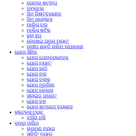
ଗୋଡ଼ର ଷ୍ଟ୍ରାପ୍
ଡମ୍ବେଲ୍‌
ଜିମ୍ ରିଷ୍ଟବ୍ୟାଣ୍ଡ
ଜିମ୍ ଗ୍ଲୋଭ୍ସ
ମାଲିସ୍ ବଲ୍
ମାଲିସ୍ ଷ୍ଟିକ୍
ହୁଲା ହୁପ୍
ରୋଷେଇ ଘରର ମ୍ୟାଟ୍
ଗ୍ରୀପ୍ ଶକ୍ତି ତାଲିମ ଉପକରଣ
ଯୋଗ ସିରିଜ୍
ଯୋଗ ଥେରାବ୍ୟାଣ୍ଡସ୍
ଯୋଗ ମ୍ୟାଟ୍
ଯୋଗ କାଠି
ଯୋଗ ବଲ୍
ଯୋଗ ବ୍ଲକ
ଯୋଗ ମୁଦ୍ରିକା
ଯୋଗ ରୋଲର୍
ସ୍ଲାଇଡ୍ ପ୍ଲେଟ୍
ଯୋଗ ବଳ
ଯୋଗ ଷ୍ଟ୍ରେଥ୍ ବ୍ୟାଣ୍ଡ
ଲାଟେକ୍ସ ଟ୍ୟୁବ୍
ବଗିଚା ନଳି
ବାହ୍ୟ ତାଲିମ
ଭ୍ରମଣ ବ୍ୟାଗ
ସ୍ଲିପିଂ ବ୍ୟାଗ୍