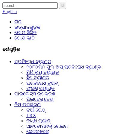
English
ଘର
ଉତ୍ପାଦଗୁଡ଼ିକ
ଯୋଗ ସିରିଜ୍
ଯୋଗ କାଠି
ବର୍ଗଗୁଡ଼ିକ
ପ୍ରତିରୋଧ ବ୍ୟାଣ୍ଡ
୨୦୮୦ମିମି ପୁଲ୍ ଅପ୍ ପ୍ରତିରୋଧ ବ୍ୟାଣ୍ଡ
ମିନି ଲୁପ୍ ବ୍ୟାଣ୍ଡ
ହିପ୍ ବ୍ୟାଣ୍ଡ
ପ୍ରତିରୋଧ ଟ୍ୟୁବ୍
ଫ୍ଲସ୍ ବ୍ୟାଣ୍ଡ
ପାଇଲେଟ୍ସ ଉପକରଣ
ପିଲାଟେସ୍ ବେଡ୍
ଜିମ୍ ଉପକରଣ
ଡିଆଁ ରୋପ୍
TRX
କାନ୍ଧ ପ୍ୟାଡ୍
ଆବଡୋମିନଲ୍ ରୋଲର୍
କେଟଲବେଲ୍