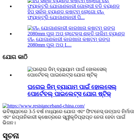
ହିପ୍ ସର୍କଲ୍ ବ୍ୟାଣ୍ଡ କଷ୍ଟମ୍ ଲୋଗୋ ଚୀନ୍
ଫ୍ୟାକ୍ଟ୍ରି ଯୋଗାଣକାରୀ ପି...
ଚୀନ୍ ଯୋଗାଣକାରୀ କାରଖାନା କଷ୍ଟମ୍ ରଙ୍ଗ
2080mm ପୁଲ୍ ଅପ୍ L...
ଯୋଗ କାଠି
ଘରୋଇ ଜିମ୍ ବ୍ୟାୟାମ ପାଇଁ ହୋଲସେଲ୍
ପୋର୍ଟେବଲ୍ ପାଇଲେଟ୍ସ ଯୋଗ ଷ୍ଟିକ୍
ଭବିଷ୍ୟତରେ 3-5 ବର୍ଷ ମଧ୍ୟରେ ଯୋଗ ଏବଂ ଫିଟନେସ୍ ଉତ୍ପାଦ ନିର୍ମାତା
ଏବଂ ରପ୍ତାନିକାରୀ କ୍ଷେତ୍ରରେ ସ୍ୱୀକୃତିପ୍ରାପ୍ତ ନେତା ହେବା ପାଇଁ
ଭିଜନ।
ସୂଚନା