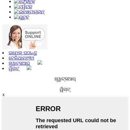
ଇମେଲ୍ ପଠାନ୍ତୁ
ଟେରିଥାମ୧୩୨
ହ୍ୱାଟ୍ସଆପ୍
ୱିଚାଟ୍
ହ୍ୱାଟ୍ସଆପ୍
ୱିଚାଟ୍
x