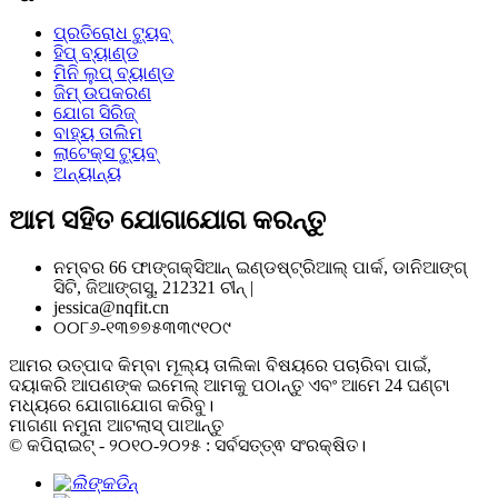
ପ୍ରତିରୋଧ ଟ୍ୟୁବ୍
ହିପ୍ ବ୍ୟାଣ୍ଡ
ମିନି ଲୁପ୍ ବ୍ୟାଣ୍ଡ
ଜିମ୍ ଉପକରଣ
ଯୋଗ ସିରିଜ୍
ବାହ୍ୟ ତାଲିମ
ଲାଟେକ୍ସ ଟ୍ୟୁବ୍
ଅନ୍ୟାନ୍ୟ
ଆମ ସହିତ ଯୋଗାଯୋଗ କରନ୍ତୁ
ନମ୍ବର 66 ଫାଙ୍ଗକ୍ସିଆନ୍ ଇଣ୍ଡଷ୍ଟ୍ରିଆଲ୍ ପାର୍କ, ଡାନିଆଙ୍ଗ୍
ସିଟି, ଜିଆଙ୍ଗସୁ, 212321 ଚୀନ୍ |
jessica@nqfit.cn
୦୦୮୬-୧୩୭୭୫୩୩୯୧୦୯
ଆମର ଉତ୍ପାଦ କିମ୍ବା ମୂଲ୍ୟ ତାଲିକା ବିଷୟରେ ପଚାରିବା ପାଇଁ,
ଦୟାକରି ଆପଣଙ୍କ ଇମେଲ୍ ଆମକୁ ପଠାନ୍ତୁ ଏବଂ ଆମେ 24 ଘଣ୍ଟା
ମଧ୍ୟରେ ଯୋଗାଯୋଗ କରିବୁ।
ମାଗଣା ନମୁନା ଆଟଲାସ୍ ପାଆନ୍ତୁ
© କପିରାଇଟ୍ - ୨୦୧୦-୨୦୨୫ : ସର୍ବସତ୍ତ୍ଵ ସଂରକ୍ଷିତ।