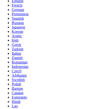
English
French
German
Portuguese
Spanish
Russian
Japanese
Korean
Arabic
Irish
Greek
Turkish
Italian
Danish
Romanian
Indonesian
Czech
Afrikaans
Swedish
Polish
Basque
Catalan
Esperanto
Hindi
Lao