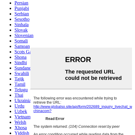
Persian
Punjabi
Serbian
Sesotho
Sinhala
Slovak
Slovenian
Somali
Samoan
Scots Gaelic
Shona
Sindhi
Sundanese
Swahili
Tajik
Tamil
Telugu
Thai
Ukrainian
Urdu
Uzbek
Vietnamese
Welsh
Xhosa
Yiddish