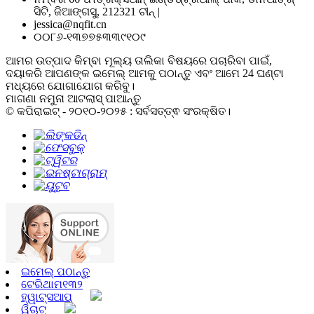
ସିଟି, ଜିଆଙ୍ଗସୁ, 212321 ଚୀନ୍ |
jessica@nqfit.cn
୦୦୮୬-୧୩୭୭୫୩୩୯୧୦୯
ଆମର ଉତ୍ପାଦ କିମ୍ବା ମୂଲ୍ୟ ତାଲିକା ବିଷୟରେ ପଚାରିବା ପାଇଁ,
ଦୟାକରି ଆପଣଙ୍କ ଇମେଲ୍ ଆମକୁ ପଠାନ୍ତୁ ଏବଂ ଆମେ 24 ଘଣ୍ଟା
ମଧ୍ୟରେ ଯୋଗାଯୋଗ କରିବୁ।
ମାଗଣା ନମୁନା ଆଟଲାସ୍ ପାଆନ୍ତୁ
© କପିରାଇଟ୍ - ୨୦୧୦-୨୦୨୫ : ସର୍ବସତ୍ତ୍ଵ ସଂରକ୍ଷିତ।
ଇମେଲ୍ ପଠାନ୍ତୁ
ଟେରିଥାମ୧୩୨
ହ୍ୱାଟ୍ସଆପ୍
ୱିଚାଟ୍