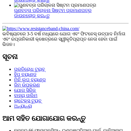
ଗୁଣବତ୍ତା ପରିଚାଳନା ସିଷ୍ଟମ ପ୍ରମାଣପତ୍ର
ଡାଉନଲୋଡ୍ କରନ୍ତୁ
ଭବିଷ୍ୟତରେ 3-5 ବର୍ଷ ମଧ୍ୟରେ ଯୋଗ ଏବଂ ଫିଟନେସ୍ ଉତ୍ପାଦ ନିର୍ମାତା
ଏବଂ ରପ୍ତାନିକାରୀ କ୍ଷେତ୍ରରେ ସ୍ୱୀକୃତିପ୍ରାପ୍ତ ନେତା ହେବା ପାଇଁ
ଭିଜନ।
ସୂଚନା
ପ୍ରତିରୋଧ ଟ୍ୟୁବ୍
ହିପ୍ ବ୍ୟାଣ୍ଡ
ମିନି ଲୁପ୍ ବ୍ୟାଣ୍ଡ
ଜିମ୍ ଉପକରଣ
ଯୋଗ ସିରିଜ୍
ବାହ୍ୟ ତାଲିମ
ଲାଟେକ୍ସ ଟ୍ୟୁବ୍
ଅନ୍ୟାନ୍ୟ
ଆମ ସହିତ ଯୋଗାଯୋଗ କରନ୍ତୁ
ନମ୍ବର 66 ଫାଙ୍ଗକ୍ସିଆନ୍ ଇଣ୍ଡଷ୍ଟ୍ରିଆଲ୍ ପାର୍କ, ଡାନିଆଙ୍ଗ୍