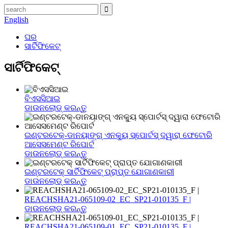
English
ଘର
ସାର୍ଟିଫିକେଟ୍
ସାର୍ଟିଫିକେଟ୍
ବିଏସସିଆଇ
ଡାଉନଲୋଡ୍ କରନ୍ତୁ
ଇଣ୍ଟରଟେକ୍-ଡାନୟାଙ୍ଗ୍ ଏନକ୍ୟୁ ସ୍ପୋର୍ଟସ୍ ଦ୍ୱାରା ଫେଟୋରି
ଆସେସମେଣ୍ଟ ରିପୋର୍ଟ
ଡାଉନଲୋଡ୍ କରନ୍ତୁ
ଇଣ୍ଟରଟେକ୍ ସାର୍ଟିଫିକେଟ୍ ପ୍ରାପ୍ତ ଯୋଗାଣକାରୀ
ଡାଉନଲୋଡ୍ କରନ୍ତୁ
REACHSHA21-065109-02_EC_SP21-010135_F |
ଡାଉନଲୋଡ୍ କରନ୍ତୁ
REACHSHA21-065109-01_EC_SP21-010135_F |