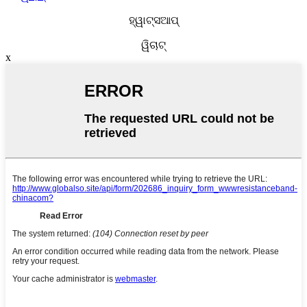
ହ୍ୱାଟ୍ସଆପ୍
ୱିଚାଟ୍
x